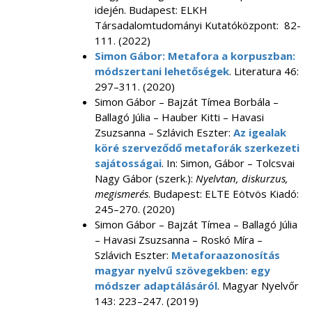
idején. Budapest: ELKH
Társadalomtudományi Kutatóközpont: 82-
111. (2022)
Simon Gábor: Metafora a korpuszban:
módszertani lehetőségek
. Literatura 46:
297–311. (2020)
Simon Gábor – Bajzát Tímea Borbála –
Ballagó Júlia – Hauber Kitti – Havasi
Zsuzsanna – Szlávich Eszter:
Az igealak
köré szerveződő metaforák szerkezeti
sajátosságai
. In: Simon, Gábor – Tolcsvai
Nagy Gábor (szerk.):
Nyelvtan, diskurzus,
megismerés
. Budapest: ELTE Eötvös Kiadó:
245–270. (2020)
Simon Gábor – Bajzát Tímea – Ballagó Júlia
– Havasi Zsuzsanna – Roskó Míra –
Szlávich Eszter:
Metaforaazonosítás
magyar nyelvű szövegekben: egy
módszer adaptálásáról
. Magyar Nyelvőr
143: 223–247. (2019)