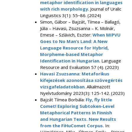
metaphor identification in languages
with rich morphology
. Journal of Uralic
Linguistics 3(1): 55‒86. (2024)
Simon, Gábor – Bajzát, Tímea – Ballagó,
Júlia – Havasi, Zsuzsanna – K. Molnár,
Emese – Szlávich, Eszter:
When MIPVU
Goes to No Man’s Land: A New
Language Resource for Hybrid,
Morpheme-based Metaphor
Identification in Hungarian
. Language
Resource and Evaluation 57 (4). (2023)
Havasi Zsuzsanna: Metaforikus
kifejezések azonosítása szövegértés
vizsgafeladatokban
. Alkalmazott
Nyelvtudomány 2023(3): 125-142. (2023)
Bajzát Tímea Borbála:
Fly, fly little
Comet! Exploring Subtoken-Level
Metaphorical Patterns in Finnish
and Hungarian Texts. New Results
from the FiHuComet Corpus.
In: