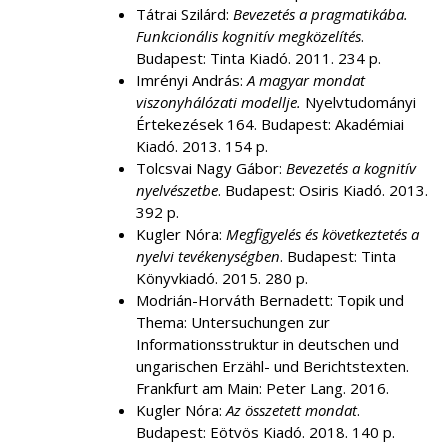
Tátrai Szilárd:
Bevezetés a pragmatikába.
Funkcionális kognitív megközelítés
.
Budapest: Tinta Kiadó. 2011. 234 p.
Imrényi András:
A magyar mondat
viszonyhálózati modellje.
Nyelvtudományi
Értekezések 164. Budapest: Akadémiai
Kiadó. 2013. 154 p.
Tolcsvai Nagy Gábor:
Bevezetés a kognitív
nyelvészetbe
. Budapest: Osiris Kiadó. 2013.
392 p.
Kugler Nóra:
Megfigyelés és következtetés a
nyelvi tevékenységben
. Budapest: Tinta
Könyvkiadó. 2015. 280 p.
Modrián-Horváth Bernadett: Topik und
Thema: Untersuchungen zur
Informationsstruktur in deutschen und
ungarischen Erzähl- und Berichtstexten.
Frankfurt am Main: Peter Lang. 2016.
Kugler Nóra:
Az összetett mondat
.
Budapest: Eötvös Kiadó. 2018. 140 p.