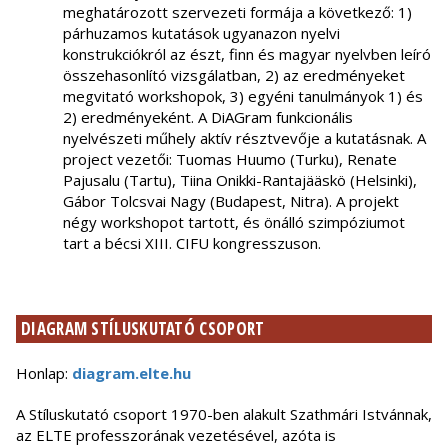
meghatározott szervezeti formája a következő: 1)
párhuzamos kutatások ugyanazon nyelvi
konstrukciókról az észt, finn és magyar nyelvben leíró
összehasonlító vizsgálatban, 2) az eredményeket
megvitató workshopok, 3) egyéni tanulmányok 1) és
2) eredményeként. A DiAGram funkcionális
nyelvészeti műhely aktív résztvevője a kutatásnak. A
project vezetői: Tuomas Huumo (Turku), Renate
Pajusalu (Tartu), Tiina Onikki-Rantajääskö (Helsinki),
Gábor Tolcsvai Nagy (Budapest, Nitra). A projekt
négy workshopot tartott, és önálló szimpóziumot
tart a bécsi XIII. CIFU kongresszuson.
DIAGRAM STÍLUSKUTATÓ CSOPORT
Honlap:
diagram.elte.hu
A Stíluskutató csoport 1970-ben alakult Szathmári Istvánnak,
az ELTE professzorának vezetésével, azóta is