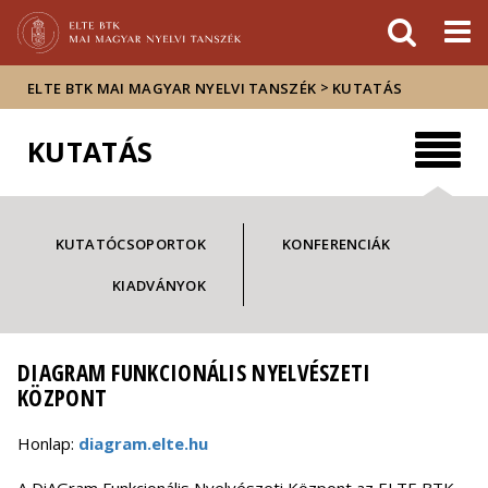
Események
ELTE a
Hírek
sajtóban
>
ELTE BTK MAI MAGYAR NYELVI TANSZÉK
KUTATÁS
KUTATÁS
KUTATÓCSOPORTOK
KONFERENCIÁK
KIADVÁNYOK
DIAGRAM FUNKCIONÁLIS NYELVÉSZETI
KÖZPONT
Honlap:
diagram.elte.hu