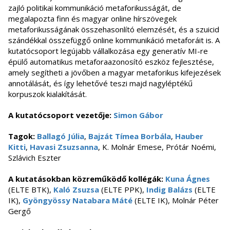
zajló politikai kommunikáció metaforikusságát, de
megalapozta finn és magyar online hírszövegek
metaforikusságának összehasonlító elemzését, és a szuicid
szándékkal összefüggő online kommunikáció metaforáit is. A
kutatócsoport legújabb vállalkozása egy generatív MI-re
épülő automatikus metaforaazonosító eszköz fejlesztése,
amely segítheti a jövőben a magyar metaforikus kifejezések
annotálását, és így lehetővé teszi majd nagyléptékű
korpuszok kialakítását.
A kutatócsoport vezetője:
Simon Gábor
Tagok:
Ballagó Júlia
,
Bajzát Tímea Borbála
,
Hauber
Kitti
,
Havasi Zsuzsanna
, K. Molnár Emese, Prótár Noémi,
Szlávich Eszter
A kutatásokban közreműködő kollégák:
Kuna Ágnes
(ELTE BTK),
Kaló Zsuzsa
(ELTE PPK),
Indig Balázs
(ELTE
IK),
Gyöngyössy Natabara Máté
(ELTE IK), Molnár Péter
Gergő