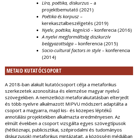
Líra, poétika, diskurzus
– a
projektbemutató (2021)
Poétika és korpusz
–
kerekasztalbeszélgetés (2019)
Nyelv, poétika, kogníció
– konferecia (2016)
A nyelvi megformáltság diszkurzív
beágyazottsága
– konferencia (2015)
Socio-cultural factors in style
– konferencia
(2014)
METAID KUTATÓCSOPORT
A 2018-ban alakult kutatócsoport célja a metaforikus
szerkezetek azonosítása és elemzése magyar nyelvű
szövegekben. A nemzetközi metaforakutatásban elterjedt
és több nyelvre alkalmazott MIPVU módszert adaptálta a
csoport a magyarra, majd kis- és közepes léptékű
annotálási projektekben alkalmazta eredményesen. Az
elmúlt években a csoport vizsgálta egyes szövegtípusok
(hétköznapi, publicisztikai, szépirodalmi és tudományos
diskurzusok) metaforikus mintázatait, a közösségi médiában