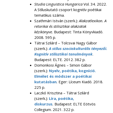
Studia Linguistica Hungarica
Vol. 34. 2022.
A Stíluskutató csoport kognitív poétikai
tematikus száma.
Szathmári István (szerk.):
Alakzatlexikon. A
retorikai és stilisztikai alakzatok
kézikönyve.
Budapest: Tinta Könyvkiadó.
2008. 595 p.
Tátrai Szilárd – Tolcsvai Nagy Gábor
(szerk.):
A stílus szociokulturális tényezői.
Kognitív stilisztikai tanulmányok
.
Budapest: ELTE. 2012. 382 p.
Domonkosi Ágnes – Simon Gábor
(szerk.):
Nyelv, poétika, kogníció.
Elmélet és módszer a poétikai
kutatásban
.
Eger: Líceum Kiadó. 2018.
225 p.
Laczkó Krisztina – Tátrai Szilárd
(szerk.):
Líra, poétika,
diskurzus
.
Budapest: ELTE Eötvös
Collegium. 2021. 322 p.