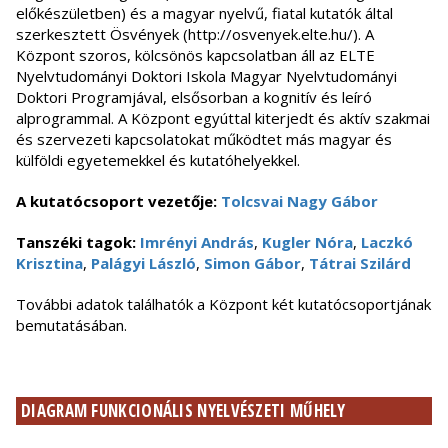
előkészületben) és a magyar nyelvű, fiatal kutatók által
szerkesztett Ösvények (http://osvenyek.elte.hu/). A
Központ szoros, kölcsönös kapcsolatban áll az ELTE
Nyelvtudományi Doktori Iskola Magyar Nyelvtudományi
Doktori Programjával, elsősorban a kognitív és leíró
alprogrammal. A Központ egyúttal kiterjedt és aktív szakmai
és szervezeti kapcsolatokat működtet más magyar és
külföldi egyetemekkel és kutatóhelyekkel.
A kutatócsoport vezetője:
Tolcsvai Nagy Gábor
Tanszéki tagok:
Imrényi András
,
Kugler Nóra
,
Laczkó
Krisztina
,
Palágyi László
,
Simon Gábor
,
Tátrai Szilárd
További adatok találhatók a Központ két kutatócsoportjának
bemutatásában.
DIAGRAM FUNKCIONÁLIS NYELVÉSZETI MŰHELY