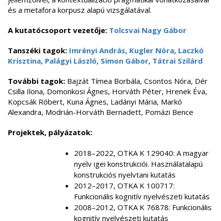
és a metafora korpusz alapú vizsgálatával.
A kutatócsoport vezetője:
Tolcsvai Nagy Gábor
Tanszéki tagok:
Imrényi András
,
Kugler Nóra
,
Laczkó
Krisztina
,
Palágyi László
,
Simon Gábor
,
Tátrai Szilárd
További tagok:
Bajzát Tímea Borbála, Csontos Nóra, Dér
Csilla Ilona, Domonkosi Ágnes, Horváth Péter, Hrenek Éva,
Kopcsák Róbert, Kuna Ágnes, Ladányi Mária, Markó
Alexandra, Modrián-Horváth Bernadett, Pomázi Bence
Projektek, pályázatok:
2018–2022, OTKA K 129040: A magyar
nyelv igei konstrukciói. Használatalapú
konstrukciós nyelvtani kutatás
2012–2017, OTKA K 100717:
Funkcionális kognitív nyelvészeti kutatás
2008–2012, OTKA K 76878: Funkcionális
kognitív nyelvészeti kutatás