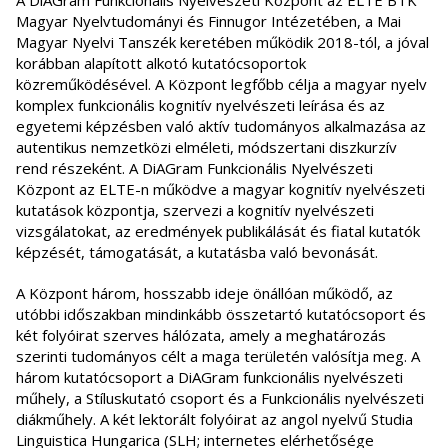
A DiAGram Funkcionális Nyelvészeti Központ az ELTE BTK
Magyar Nyelvtudományi és Finnugor Intézetében, a Mai
Magyar Nyelvi Tanszék keretében működik 2018-tól, a jóval
korábban alapított alkotó kutatócsoportok
közreműködésével. A Központ legfőbb célja a magyar nyelv
komplex funkcionális kognitív nyelvészeti leírása és az
egyetemi képzésben való aktív tudományos alkalmazása az
autentikus nemzetközi elméleti, módszertani diszkurzív
rend részeként. A DiAGram Funkcionális Nyelvészeti
Központ az ELTE-n működve a magyar kognitív nyelvészeti
kutatások központja, szervezi a kognitív nyelvészeti
vizsgálatokat, az eredmények publikálását és fiatal kutatók
képzését, támogatását, a kutatásba való bevonását.
A Központ három, hosszabb ideje önállóan működő, az
utóbbi időszakban mindinkább összetartó kutatócsoport és
két folyóirat szerves hálózata, amely a meghatározás
szerinti tudományos célt a maga területén valósítja meg. A
három kutatócsoport a DiAGram funkcionális nyelvészeti
műhely, a Stíluskutató csoport és a Funkcionális nyelvészeti
diákműhely. A két lektorált folyóirat az angol nyelvű Studia
Linguistica Hungarica (SLH; internetes elérhetősége