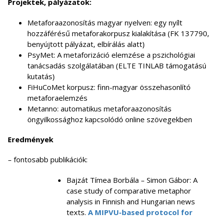
Projektek, pályázatok:
Metaforaazonosítás magyar nyelven: egy nyílt
hozzáférésű metaforakorpusz kialakítása (FK 137790,
benyújtott pályázat, elbírálás alatt)
PsyMet: A metaforizáció elemzése a pszichológiai
tanácsadás szolgálatában (ELTE TINLAB támogatású
kutatás)
FiHuCoMet korpusz: finn-magyar összehasonlító
metaforaelemzés
Metanno: automatikus metaforaazonosítás
öngyilkossághoz kapcsolódó online szövegekben
Eredmények
– fontosabb publikációk:
Bajzát Tímea Borbála – Simon Gábor: A
case study of comparative metaphor
analysis in Finnish and Hungarian news
texts.
A MIPVU-based protocol for