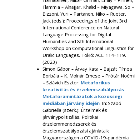
Hämäläinen, Mika– Öhman, Emily – Pirinen,
Flammia – Alnajjar, Khalid – Miyagawa, So –
Bizzoni, Yuri – Partanen, Niko – Rueter,
Jack (eds.): Proceedings of the Joint 3rd
International Conference on Natural
Language Processing for Digital
Humanities and 8th International
Workshop on Computational Linguistics for
Uralic Languages. Tokió: ACL. 114–119.
(2023)
Simon Gábor – Árvay Kata – Bajzát Tímea
Borbála – K. Molnár Emese – Prótár Noémi
– Szlávich Eszter:
Metaforikus
kreativitás és érzelemszabályozás -
Metaforamintázatok a közösségi
médiában járvány idején
. In: Szabó
Gabriella (szerk.): Érzelmek és
járványpolitizálás. Politikai
érzelemmenedzserek és
érzelemszabályozási ajánlataik
Magyarországon a COVID-19-pandémia