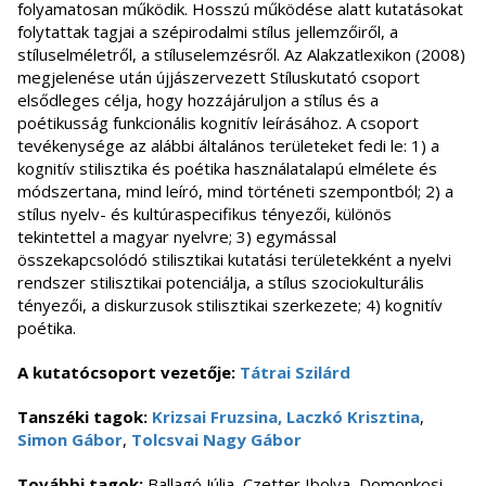
folyamatosan működik. Hosszú működése alatt kutatásokat
folytattak tagjai a szépirodalmi stílus jellemzőiről, a
stíluselméletről, a stíluselemzésről. Az Alakzatlexikon (2008)
megjelenése után újjászervezett Stíluskutató csoport
elsődleges célja, hogy hozzájáruljon a stílus és a
poétikusság funkcionális kognitív leírásához. A csoport
tevékenysége az alábbi általános területeket fedi le: 1) a
kognitív stilisztika és poétika használatalapú elmélete és
módszertana, mind leíró, mind történeti szempontból; 2) a
stílus nyelv- és kultúraspecifikus tényezői, különös
tekintettel a magyar nyelvre; 3) egymással
összekapcsolódó stilisztikai kutatási területekként a nyelvi
rendszer stilisztikai potenciálja, a stílus szociokulturális
tényezői, a diskurzusok stilisztikai szerkezete; 4) kognitív
poétika.
A kutatócsoport vezetője:
Tátrai Szilárd
Tanszéki tagok:
Krizsai Fruzsina,
Laczkó Krisztina
,
Simon Gábor
,
Tolcsvai Nagy Gábor
További tagok:
Ballagó Júlia, Czetter Ibolya, Domonkosi