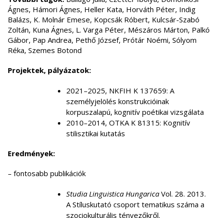
Ágnes, Hámori Ágnes, Heller Kata, Horváth Péter, Indig
Balázs, K. Molnár Emese, Kopcsák Róbert, Kulcsár-Szabó
Zoltán, Kuna Ágnes, L. Varga Péter, Mészáros Márton, Palkó
Gábor, Pap Andrea, Pethő József, Prótár Noémi, Sólyom
Réka, Szemes Botond
Projektek, pályázatok:
2021–2025, NKFIH K 137659: A
személyjelölés konstrukcióinak
korpuszalapú, kognitív poétikai vizsgálata
2010–2014, OTKA K 81315: Kognitív
stilisztikai kutatás
Eredmények:
– fontosabb publikációk
Studia Linguistica Hungarica
Vol. 28. 2013.
A Stíluskutató csoport tematikus száma a
szociokulturális tényezőkről.