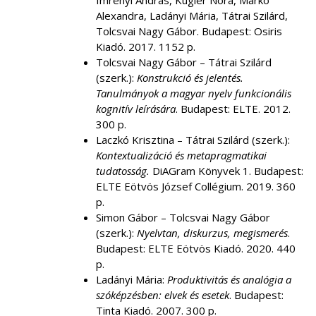
Imrényi András, Kugler Nóra, Markó
Alexandra, Ladányi Mária, Tátrai Szilárd,
Tolcsvai Nagy Gábor. Budapest: Osiris
Kiadó. 2017. 1152 p.
Tolcsvai Nagy Gábor – Tátrai Szilárd
(szerk.):
Konstrukció és jelentés.
Tanulmányok a magyar nyelv funkcionális
kognitív leírására
. Budapest: ELTE. 2012.
300 p.
Laczkó Krisztina – Tátrai Szilárd (szerk.):
Kontextualizáció és metapragmatikai
tudatosság.
DiAGram Könyvek 1. Budapest:
ELTE Eötvös József Collégium. 2019. 360
p.
Simon Gábor – Tolcsvai Nagy Gábor
(szerk.):
Nyelvtan, diskurzus, megismerés
.
Budapest: ELTE Eötvös Kiadó. 2020. 440
p.
Ladányi Mária:
Produktivitás és analógia a
szóképzésben: elvek és esetek
. Budapest:
Tinta Kiadó. 2007. 300 p.