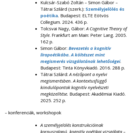
Kulcsár-Szabó Zoltán – Simon Gábor –
Tátrai Szilárd (szerk.):
Személyjelölés és
poétika
.
Budapest: ELTE Eötvös
Collegium. 2024. 436 p.
Tolcsvai Nagy, Gábor:
A Cognitive Theory of
Style
. Frankfurt am Main: Peter Lang. 2005.
162 p.
Simon Gábor:
Bevezetés a kognitív
lírapoétikába. A költészet mint
megismerés vizsgálatának lehetőségei
.
Budapest: Tinta Könyvkiadó. 2016. 288 p.
Tátrai Szilárd:
A nézőpont a nyelvi
megismerésben. A kontextusfüggő
kiindulópontok kognitív nyelvészeti
megközelítése.
Budapest: Akadémiai Kiadó.
2025. 252 p.
– konferenciák, workshopok
A személyjelölés konstrukcióinak
korpuszalapú, kognitív poétikai vizsgálata
–