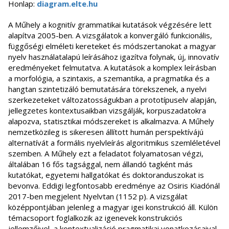
Honlap:
diagram.elte.hu
A Műhely a kognitív grammatikai kutatások végzésére lett
alapítva 2005-ben. A vizsgálatok a konvergáló funkcionális,
függőségi elméleti kereteket és módszertanokat a magyar
nyelv használatalapú leírásához igazítva folynak, új, innovatív
eredményeket felmutatva. A kutatások a komplex leírásban
a morfológia, a szintaxis, a szemantika, a pragmatika és a
hangtan szintetizáló bemutatására törekszenek, a nyelvi
szerkezeteket változatosságukban a prototípuselv alapján,
jellegzetes kontextusaikban vizsgálják, korpuszadatokra
alapozva, statisztikai módszereket is alkalmazva. A Műhely
nemzetközileg is sikeresen állított humán perspektívájú
alternatívát a formális nyelvleírás algoritmikus szemléletével
szemben. A Műhely ezt a feladatot folyamatosan végzi,
általában 16 fős tagsággal, nem állandó tagként más
kutatókat, egyetemi hallgatókat és doktoranduszokat is
bevonva. Eddigi legfontosabb eredménye az Osiris Kiadónál
2017-ben megjelent Nyelvtan (1152 p). A vizsgálat
középpontjában jelenleg a magyar igei konstrukció áll. Külön
témacsoport foglalkozik az igenevek konstrukciós
jellemzőivel, a kontextualizáció pragmatikai vonatkozásaival