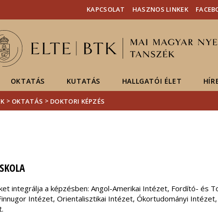
Események
ELTE a
Hírek
KAPCSOLAT
HASZNOS LINKEK
FACEB
sajtóban
OKTATÁS
KUTATÁS
HALLGATÓI ÉLET
HÍR
>
>
ÉK
OKTATÁS
DOKTORI KÉPZÉS
SKOLA
eket integrálja a képzésben: Angol-Amerikai Intézet, Fordító- és
nnugor Intézet, Orientalisztikai Intézet, Ókortudományi Intézet, 
t.