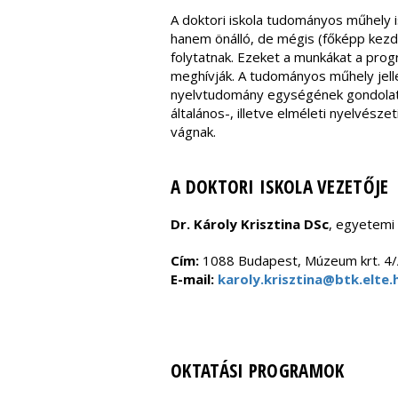
A doktori iskola tudományos műhely 
hanem önálló, de mégis (főképp kezd
folytatnak. Ezeket a munkákat a progr
meghívják. A tudományos műhely jell
nyelvtudomány egységének gondolata h
általános-, illetve elméleti nyelvész
vágnak.
A DOKTORI ISKOLA VEZETŐJE
Dr. Károly Krisztina DSc
, egyetemi
Cím:
1088 Budapest, Múzeum krt. 4
E-mail:
karoly.krisztina@btk.elte.
OKTATÁSI PROGRAMOK