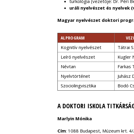
turkológia (vezetője: Dr. Péri 
uráli nyelvészet és nyelvek 
Magyar nyelvészet doktori prog
ALPROGRAM
VEZ
Kognitív nyelvészet
Tátrai S
Leíró nyelvészet
Kugler 
Névtan
Farkas
Nyelvtörténet
Juhász 
Szociolingvisztika
Bodó C
A DOKTORI ISKOLA TITKÁRSÁ
Marlyin Mónika
Cím
: 1088 Budapest, Múzeum krt. 4/