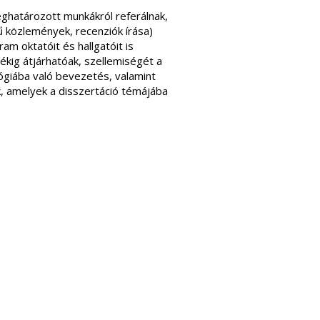
ghatározott munkákról referálnak,
 közlemények, recenziók írása)
am oktatóit és hallgatóit is
kig átjárhatóak, szellemiségét a
ógiába való bevezetés, valamint
ok, amelyek a disszertáció témájába