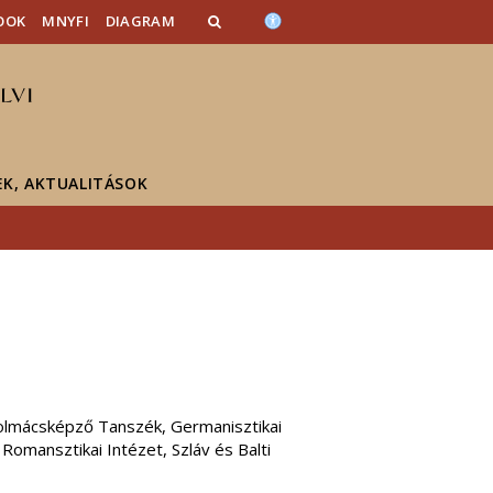
OOK
MNYFI
DIAGRAM
EK, AKTUALITÁSOK
 Tolmácsképző Tanszék, Germanisztikai
Romansztikai Intézet, Szláv és Balti