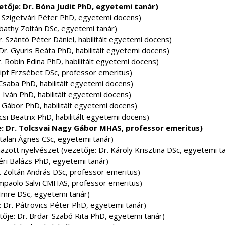
tője: Dr. Bóna Judit PhD, egyetemi tanár)
. Szigetvári Péter PhD, egyetemi docens)
mbathy Zoltán DSc, egyetemi tanár)
r. Szántó Péter Dániel, habilitált egyetemi docens)
Dr. Gyuris Beáta PhD, habilitált egyetemi docens)
. Robin Edina PhD, habilitált egyetemi docens)
nipf Erzsébet DSc, professor emeritus)
 Csaba PhD, habilitált egyetemi docens)
ó Iván PhD, habilitált egyetemi docens)
a Gábor PhD, habilitált egyetemi docens)
csi Beatrix PhD, habilitált egyetemi docens)
: Dr. Tolcsvai Nagy Gábor MHAS, professor emeritus)
rtalan Ágnes CSc, egyetemi tanár)
azott nyelvészet (vezetője: Dr. Károly Krisztina DSc, egyetemi t
ri Balázs PhD, egyetemi tanár)
. Zoltán András DSc, professor emeritus)
ampaolo Salvi CMHAS, professor emeritus)
 Imre DSc, egyetemi tanár)
 Dr. Pátrovics Péter PhD, egyetemi tanár)
etője: Dr. Brdar-Szabó Rita PhD, egyetemi tanár)