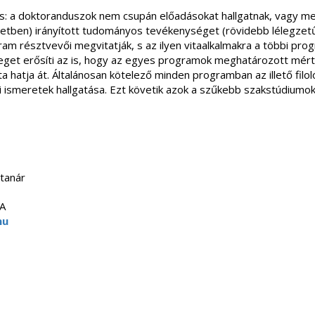
is: a doktoranduszok nem csupán előadásokat hallgatnak, vagy me
etben) irányított tudományos tevékenységet (rövidebb lélegzetű
am résztvevői megvitatják, s az ilyen vitaalkalmakra a többi progr
eget erősíti az is, hogy az egyes programok meghatározott mérté
atja át. Általánosan kötelező minden programban az illető filol
eti ismeretek hallgatása. Ezt követik azok a szűkebb szakstúdium
 tanár
/A
hu