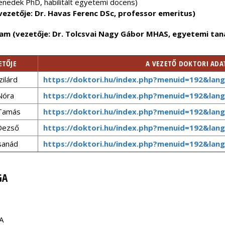
Benedek PhD, habilitált egyetemi docens)
(vezetője: Dr. Havas Ferenc DSc, professor emeritus)
ram
(vezetője: Dr. Tolcsvai Nagy Gábor MHAS, egyetemi tan
ETŐJE
A VEZETŐ DOKTORI ADA
zilárd
https://doktori.hu/index.php?menuid=192&lan
Nóra
https://doktori.hu/index.php?menuid=192&lan
 Tamás
https://doktori.hu/index.php?menuid=192&lan
Dezső
https://doktori.hu/index.php?menuid=192&lan
sanád
https://doktori.hu/index.php?menuid=192&la
GA
A