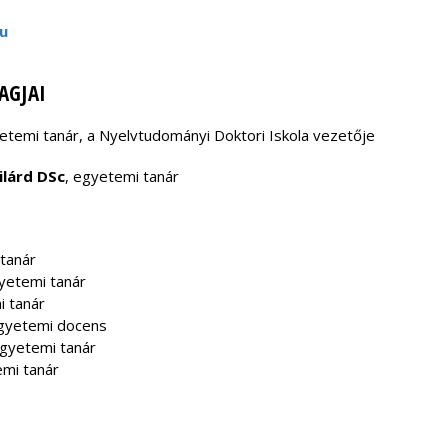
u
TAGJAI
yetemi tanár, a Nyelvtudományi Doktori Iskola vezetője
ilárd DSc
, egyetemi tanár
 tanár
gyetemi tanár
 tanár
t egyetemi docens
gyetemi tanár
emi tanár