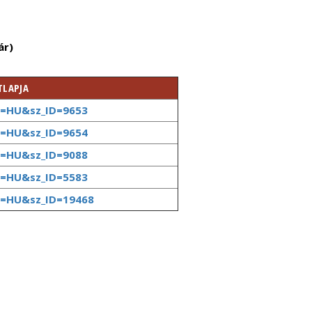
ár)
TLAPJA
g=HU&sz_ID=9653
g=HU&sz_ID=9654
g=HU&sz_ID=9088
g=HU&sz_ID=5583
ng=HU&sz_ID=19468