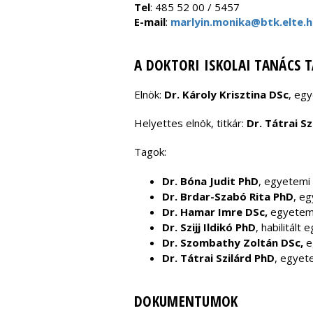
Tel
: 485 52 00 / 5457
E-mail
:
marlyin.monika@btk.elte.h
A DOKTORI ISKOLAI TANÁCS 
Elnök:
Dr. Károly Krisztina DSc
, eg
Helyettes elnök, titkár:
Dr. Tátrai Sz
Tagok:
Dr. Bóna Judit PhD
, egyetemi
Dr. Brdar-Szabó Rita PhD
, e
Dr. Hamar Imre DSc,
egyetemi
Dr. Szijj Ildikó PhD
, habilitál
Dr. Szombathy Zoltán DSc,
e
Dr. Tátrai Szilárd PhD
, egyet
DOKUMENTUMOK