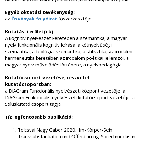
Egyéb oktatási tevékenység:
az
Ösvények folyóirat
főszerkesztője
Kutatási terület(ek):
A kognitív nyelvészet keretében a szemantika, a magyar
nyelv funkcionális kognitív leírása, a kétnyelvűségi
szemantika, a teológiai szemantika, a stilisztika, az irodalmi
hermeneutika keretében az irodalom poétikai jellemzői, a
magyar nyelv művelődéstörténete, a nyelvpedagógia
Kutatócsoport vezetése, részvétel
kutatócsoportban:
a DiAGram Funkcionális nyelvészeti központ vezetője, a
DiAGram Funkcionális nyelvészeti kutatócsoport vezetője, a
Stíluskutató csoport tagja
Tíz legfontosabb publikáció:
Tolcsvai Nagy Gábor 2020. Im-Körper-Sein,
Transsubstantiation und Offenbarung: Sprechmodus in