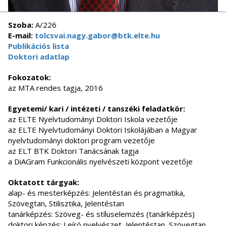
Szoba:
A/226
E-mail:
tolcsvai.nagy.gabor@btk.elte.hu
Publikációs lista
Doktori adatlap
Fokozatok:
az MTA rendes tagja, 2016
Egyetemi/ kari / intézeti / tanszéki feladatkör:
az ELTE Nyelvtudományi Doktori Iskola vezetője
az ELTE Nyelvtudományi Doktori Iskolájában a Magyar
nyelvtudományi doktori program vezetője
az ELT BTK Doktori Tanácsának tagja
a DiAGram Funkcionális nyelvészeti központ vezetője
Oktatott tárgyak:
alap- és mesterképzés: Jelentéstan és pragmatika,
Szövegtan, Stilisztika, Jelentéstan
tanárképzés: Szöveg- és stíluselemzés (tanárképzés)
doktori képzés: Leíró nyelvészet, Jelentéstan, Szövegtan