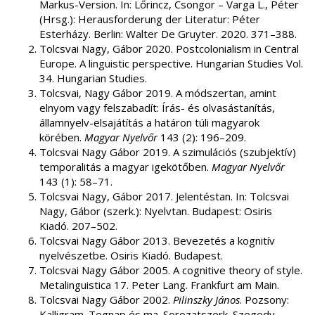
Markus-Version. In: Lőrincz, Csongor – Varga L., Péter
(Hrsg.): Herausforderung der Literatur: Péter
Esterházy. Berlin: Walter De Gruyter. 2020. 371–388.
Tolcsvai Nagy, Gábor 2020. Postcolonialism in Central
Europe. A linguistic perspective. Hungarian Studies Vol.
34. Hungarian Studies.
Tolcsvai, Nagy Gábor 2019. A módszertan, amint
elnyom vagy felszabadít: Írás- és olvasástanítás,
államnyelv-elsajátítás a határon túli magyarok
körében.
Magyar Nyelvőr
143 (2): 196–209.
Tolcsvai Nagy Gábor 2019. A szimulációs (szubjektív)
temporalitás a magyar igekötőben.
Magyar Nyelvőr
143 (1): 58–71.
Tolcsvai Nagy, Gábor 2017. Jelentéstan. In: Tolcsvai
Nagy, Gábor (szerk.): Nyelvtan. Budapest: Osiris
Kiadó. 207–502.
Tolcsvai Nagy Gábor 2013. Bevezetés a kognitív
nyelvészetbe. Osiris Kiadó. Budapest.
Tolcsvai Nagy Gábor 2005. A cognitive theory of style.
Metalinguistica 17. Peter Lang. Frankfurt am Main.
Tolcsvai Nagy Gábor 2002.
Pilinszky János
. Pozsony:
Kalligram. Tegnap és ma. Sorozatszerk. Szegedy-