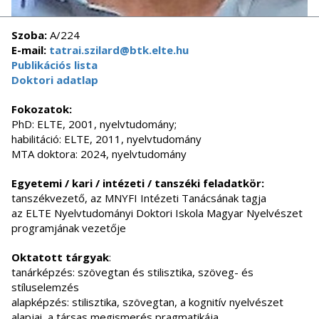
Szoba:
A/224
E-mail:
tatrai.szilard@btk.elte.hu
Publikációs lista
Doktori adatlap
Fokozatok:
PhD: ELTE, 2001, nyelvtudomány;
habilitáció: ELTE, 2011, nyelvtudomány
MTA doktora: 2024, nyelvtudomány
Egyetemi / kari / intézeti / tanszéki feladatkör:
tanszékvezető, az MNYFI Intézeti Tanácsának tagja
az ELTE Nyelvtudományi Doktori Iskola Magyar Nyelvészet
programjának vezetője
Oktatott tárgyak
:
tanárképzés: szövegtan és stilisztika, szöveg- és
stíluselemzés
alapképzés: stilisztika, szövegtan, a kognitív nyelvészet
alapjai, a társas megismerés pragmatikája