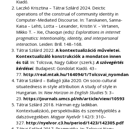
Kiadó.
Laczkó Krisztina – Tátrai Szilárd 2024. Deictic
operations of the construal of community identity in
Computer-Mediated Discourse. In: Tanskanen, Sanna-
Kaisa – Lehti, Lotta – Lexander, Kristin V. – Virtanen,
Mikko T. – Xie, Chaoqun (eds
): Explorations in internet
pragmatics: Intentionality, identity, and interpersonal
interaction.
Leiden: Brill. 148–168.
Tátrai Szilárd 2022.
A kontextualizáció műveletei.
Kontextualizáló konstrukciók a mondaton innen
és túl
. In: Tolcsvai, Nagy Gábor (szerk.):
A szövegértés
kérdései
.
Budapest: Gondolat Kiadó. 43–
77.
http://real.mtak.hu/164094/1/Tolcsvai_nyomdan
Tátrai Szilárd – Ballagó Júlia 2020. On socio-cultural
situatedness in style attribution: A study of style in
Hungarian. In:
New Horizon in English Studies
5: 3–
23.
https://journals.umcs.pl/nh/article/view/10593
Tátrai Szilárd 2018. Hárman egy ladikban.
Kontextualizáció, perspektiválás és személyjelölés a
dalszövegekben.
Magyar Nyelvőr
142/3: 310–
327.
http://nyelvor.c3.hu/period/1423/142305.pdf
Tátrai Szilárd 2017. Pragmatika. In: Tolcsvai Nagy