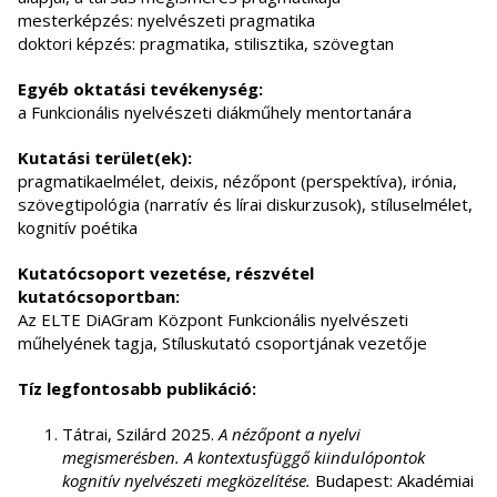
mesterképzés: nyelvészeti pragmatika
doktori képzés: pragmatika, stilisztika, szövegtan
Egyéb oktatási tevékenység:
a Funkcionális nyelvészeti diákműhely mentortanára
Kutatási terület(ek):
pragmatikaelmélet, deixis, nézőpont (perspektíva), irónia,
szövegtipológia (narratív és lírai diskurzusok), stíluselmélet,
kognitív poétika
Kutatócsoport vezetése, részvétel
kutatócsoportban:
Az ELTE DiAGram Központ Funkcionális nyelvészeti
műhelyének tagja, Stíluskutató csoportjának vezetője
Tíz legfontosabb publikáció:
Tátrai, Szilárd 2025.
A nézőpont a nyelvi
megismerésben. A kontextusfüggő kiindulópontok
kognitív nyelvészeti megközelítése.
Budapest: Akadémiai