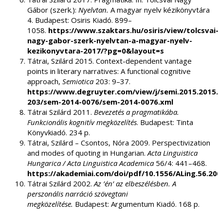
Gábor (szerk.):
Nyelvtan.
A magyar nyelv kézikönyvtára
4. Budapest: Osiris Kiadó. 899–
1058.
https://www.szaktars.hu/osiris/view/tolcsvai
nagy-gabor-szerk-nyelvtan-a-magyar-nyelv-
kezikonyvtara-2017/?pg=0&layout=s
Tátrai, Szilárd 2015. Context-dependent vantage
points in literary narratives: A functional cognitive
approach,
Semiotica
203: 9–37.
https://www.degruyter.com/view/j/semi.2015.2015.
203/sem-2014-0076/sem-2014-0076.xml
Tátrai Szilárd 2011.
Bevezetés a pragmatikába.
Funkcionális kognitív megközelítés
. Budapest: Tinta
Könyvkiadó. 234 p.
Tátrai, Szilárd – Csontos, Nóra 2009. Perspectivization
and modes of quoting in Hungarian.
Acta Linguistica
Hungarica / Acta Linguistica Academica
56/4: 441–468.
https://akademiai.com/doi/pdf/10.1556/ALing.56.20
Tátrai Szilárd 2002.
Az ’én’ az elbeszélésben. A
perszonális narráció szövegtani
megközelítése.
Budapest: Argumentum Kiadó. 168 p.