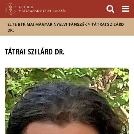
Események
ELTE a
Hírek
sajtóban
>
ELTE BTK MAI MAGYAR NYELVI TANSZÉK
TÁTRAI SZILÁRD
DR.
TÁTRAI SZILÁRD DR.