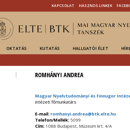
Események
ELTE a
Hírek
KAPCSOLAT
HASZNOS LINKEK
FACEB
sajtóban
OKTATÁS
KUTATÁS
HALLGATÓI ÉLET
HÍR
ROMHÁNYI ANDREA
Magyar Nyelvtudományi és Finnugor Intéz
intézeti főmunkatárs
E-mail:
romhanyi.andrea@btk.elte.hu
Telefon/Mellék:
5099
Cím:
1088 Budapest, Múzeum krt. 4/A