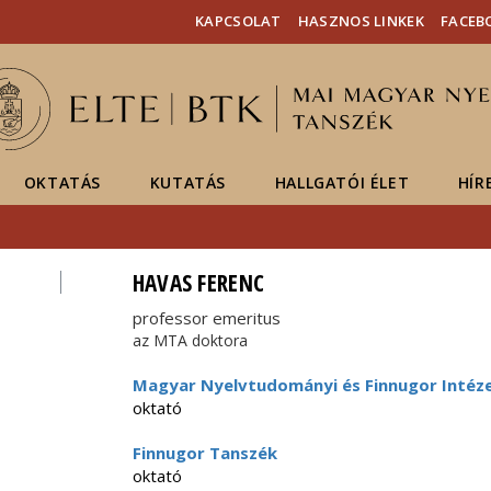
Események
ELTE a
Hírek
KAPCSOLAT
HASZNOS LINKEK
FACEB
sajtóban
OKTATÁS
KUTATÁS
HALLGATÓI ÉLET
HÍR
HAVAS FERENC
professor emeritus
az MTA doktora
Magyar Nyelvtudományi és Finnugor Intéz
oktató
Finnugor Tanszék
oktató