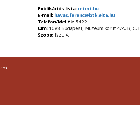
Publikációs lista:
mtmt.hu
E-mail:
havas.ferenc@btk.elte.hu
Telefon/Mellék:
5422
Cím:
1088 Budapest, Múzeum körút 4/A, B, C, D,
Szoba:
fszt. 4.
tem