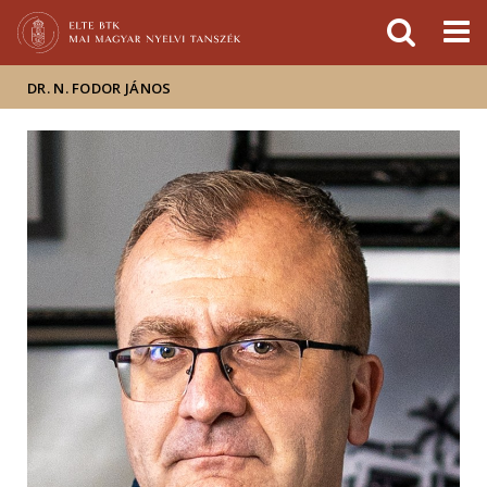
Események
ELTE a
Hírek
sajtóban
DR. N. FODOR JÁNOS