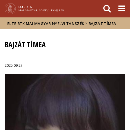
Események
ELTE a
Hírek
sajtóban
>
ELTE BTK MAI MAGYAR NYELVI TANSZÉK
BAJZÁT TÍMEA
BAJZÁT TÍMEA
2025.09.27.