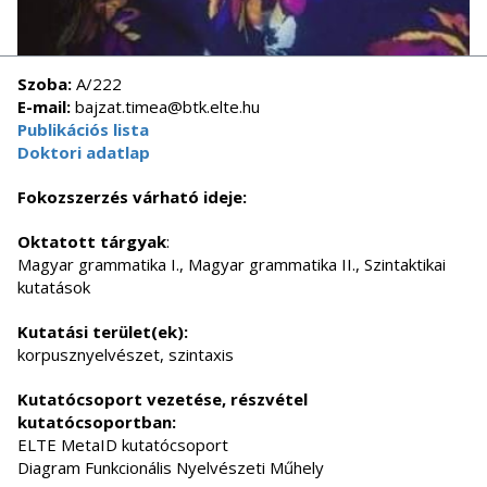
Szoba:
A/222
E-mail:
bajzat.timea@btk.elte.hu
Publikációs lista
Doktori adatlap
Fokozszerzés várható ideje:
Oktatott tárgyak
:
Magyar grammatika I., Magyar grammatika II., Szintaktikai
kutatások
Kutatási terület(ek):
korpusznyelvészet, szintaxis
Kutatócsoport vezetése, részvétel
kutatócsoportban:
ELTE MetaID kutatócsoport
Diagram Funkcionális Nyelvészeti Műhely