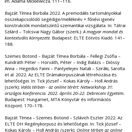
im. Adama Mickiewicza. 111–116.
Bajzát Tímea Borbála 2022. A premodális tartományokkal
összekapcsolódó segédige/melléknév + főnévi igenév
konstrukciók mondatszintű szemantikai vizsgálata. In: Tátrai
Szilárd – Tolcsvai Nagy Gábor (szerk.):
A magyar mondat és
kontextuális környezete
. Budapest: ELTE Eötvös Kiadó. 141–
188.
Szemes Botond – Bajzát Tímea Borbála – Fellegi Zsófia –
Kundráth Péter – Horváth, Péter – Indig Balázs – Dióssy
Anna – Hegedüs Fanni – Pantyelejev Natali – Sziráki, Sarolta
et al. 2022. Az ELTE Drámakorpuszának létrehozása és
lehetőségei. In: Tick József – Kokas Károly – Holl András
(szerk):
Valós térben - az online térért: Networkshop 31:
országos konferencia. 2022. április 20–22. Debreceni Egyetem.
Budapest: Hungarnet, MTA Könyvtár és Információs
Központ. 170–178.
Bajzát Tímea – Szemes Botond – Szlávich Eszter 2022. Az
ELTE DH Regénykorpusz és lehetőségei. In: Tick József –
Kokas Károly – Holl András (szerk):
Online térben az online