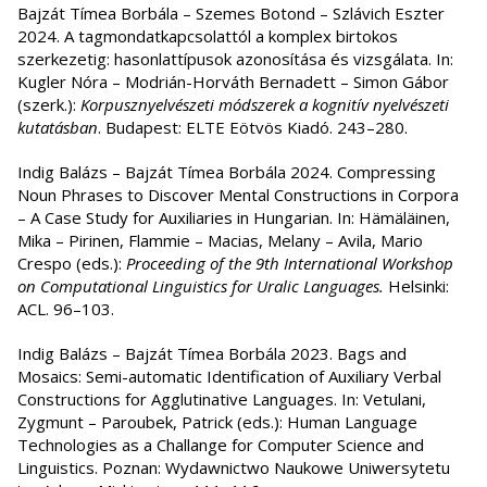
Bajzát Tímea Borbála – Szemes Botond – Szlávich Eszter
2024. A tagmondatkapcsolattól a komplex birtokos
szerkezetig: hasonlattípusok azonosítása és vizsgálata. In:
Kugler Nóra – Modrián-Horváth Bernadett – Simon Gábor
(szerk.):
Korpusznyelvészeti módszerek a kognitív nyelvészeti
kutatásban
. Budapest: ELTE Eötvös Kiadó. 243–280.
Indig Balázs – Bajzát Tímea Borbála 2024. Compressing
Noun Phrases to Discover Mental Constructions in Corpora
– A Case Study for Auxiliaries in Hungarian. In: Hämäläinen,
Mika – Pirinen, Flammie – Macias, Melany – Avila, Mario
Crespo (eds.):
Proceeding of the 9th International Workshop
on Computational Linguistics for Uralic Languages.
Helsinki:
ACL. 96–103.
Indig Balázs – Bajzát Tímea Borbála 2023. Bags and
Mosaics: Semi-automatic Identification of Auxiliary Verbal
Constructions for Agglutinative Languages. In: Vetulani,
Zygmunt – Paroubek, Patrick (eds.): Human Language
Technologies as a Challange for Computer Science and
Linguistics. Poznan: Wydawnictwo Naukowe Uniwersytetu