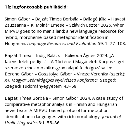
Tíz legfontosabb publikáció:
Simon Gábor – Bajzát Tímea Borbála – Ballagó Júlia – Havasi
Zsuzsanna – K. Molnár Emese – Szlávich Eszter 2025. When
MIPVU goes to no man's land: a new language resource for
hybrid, morpheme-based metaphor identification in
Hungarian.
Language Resources and Evaluation
59: 1. 77–108.
Bajzát Tímea – Indig Balázs – Kalivoda Ágnes 2024. „A
fatens felelt pedig…” – A Történeti Magánéleti Korpusz igei
szerkezeteinek mozaik n-gram alapú feldolgozása. In:
Berend Gábor – Gosztolya Gábor – Vincze Veronika (szerk.):
XX. Magyar Számítógépes Nyelvészeti Konferenci.
Szeged:
Szegedi Tudományegyetem. 43–58.
Bajzát Tímea Borbála – Simon Gábor 2024. A case study of
comparative metaphor analysis in Finnish and Hungarian
news texts: A MIPVU-based protocol for metaphor
identification in languages with rich morphology
. Journal of
Uralic Linguistics
3:1. 55–86.