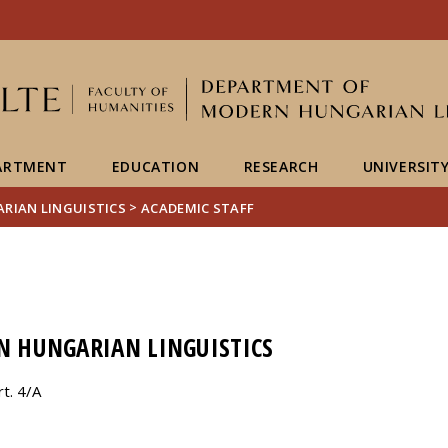
FIXME:token.header.mai
FIXME:token.header.cal
FIXME:token.header.abou
ARTMENT
EDUCATION
RESEARCH
UNIVERSITY
>
RIAN LINGUISTICS
ACADEMIC STAFF
 HUNGARIAN LINGUISTICS
t. 4/A