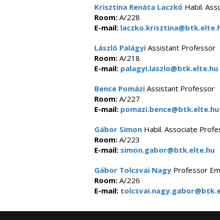
Krisztina Renáta Laczkó
Habil. Ass
Room:
A/228
E-mail:
laczko.krisztina@btk.elte.
László Palágyi
Assistant Professor
Room:
A/218
E-mail:
palagyi.laszlo@btk.elte.hu
Bence Pomázi
Assistant Professor
Room:
A/227
E-mail:
pomazi.bence@btk.elte.hu
Gábor Simon
Habil. Associate Profe
Room:
A/223
E-mail:
simon.gabor@btk.elte.hu
Gábor Tolcsvai Nagy
Professor Em
Room:
A/226
E-mail:
tolcsvai.nagy.gabor@btk.e