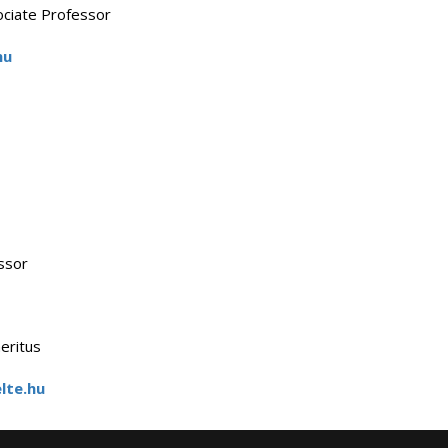
ociate Professor
hu
ssor
eritus
lte.hu