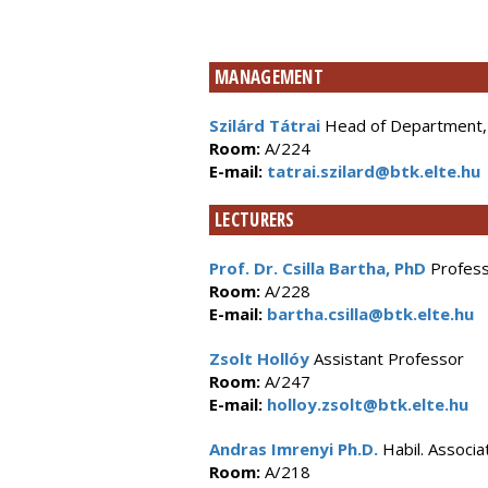
MANAGEMENT
Szilárd Tátrai
Head of Department,
Room:
A/224
E-mail:
tatrai.szilard@btk.elte.hu
LECTURERS
Prof. Dr. Csilla Bartha, PhD
Profes
Room:
A/228
E-mail:
bartha.csilla@btk.elte.hu
Zsolt Hollóy
Assistant Professor
Room:
A/247
E-mail:
holloy.zsolt@btk.elte.hu
Andras Imrenyi Ph.D.
Habil. Associa
Room:
A/218