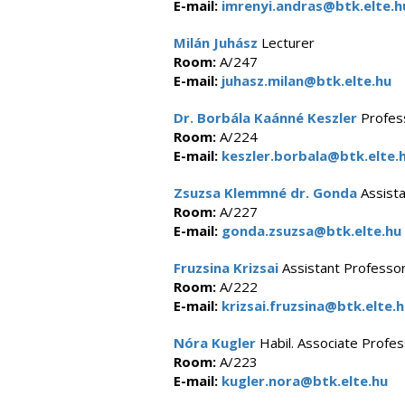
E-mail:
imrenyi.andras@btk.elte.h
Milán Juhász
Lecturer
Room:
A/247
E-mail:
juhasz.milan@btk.elte.hu
Dr. Borbála Kaánné Keszler
Profes
Room:
A/224
E-mail:
keszler.borbala@btk.elte.
Zsuzsa Klemmné dr. Gonda
Assista
Room:
A/227
E-mail:
gonda.zsuzsa@btk.elte.hu
Fruzsina Krizsai
Assistant Professo
Room:
A/222
E-mail:
krizsai.fruzsina@btk.elte.
Nóra Kugler
Habil. Associate Profe
Room:
A/223
E-mail:
kugler.nora@btk.elte.hu