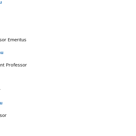
u
sor Emeritus
hu
nt Professor
r
hu
ssor