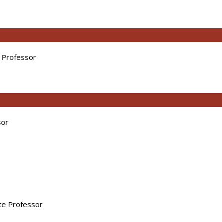
 Professor
sor
te Professor